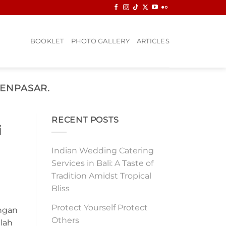
BOOKLET
PHOTO GALLERY
ARTICLES
DENPASAR.
RECENT POSTS
i
Indian Wedding Catering
Services in Bali: A Taste of
Tradition Amidst Tropical
Bliss
Protect Yourself Protect
ongan
Others
elah