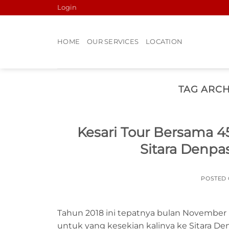
Skip
Login
to
content
HOME
OUR SERVICES
LOCATION
TAG ARCH
Kesari Tour Bersama 4
Sitara Denpa
POSTED
Tahun 2018 ini tepatnya bulan November
untuk yang kesekian kalinya ke Sitara Den