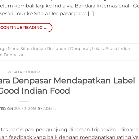
elum kembali lagi ke India via Bandara Internasional I Gu
sari Tour ke Sitara Denpasar pada […]
CONTINUE READING
→
rga Menu Sitara Indian Restaurant Denpasar
,
Lokasi Sitara Indian
nt Denpasar
WISATA KULINER
itara Denpasar Mendapatkan Label
Good Indian Food
TED ON
JULY 3, 2018
BY
ADMIN
as partisipasi pengunjung di laman Tripadvisor dimana
kan feedback yang baik dengan mendapatkan rating Ve