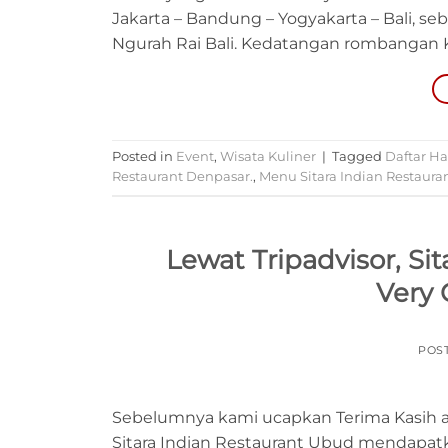
Jakarta – Bandung – Yogyakarta – Bali, seb
Ngurah Rai Bali. Kedatangan rombangan Ke
Posted in
Event
,
Wisata Kuliner
|
Tagged
Daftar Ha
Restaurant Denpasar.
,
Menu Sitara Indian Restaura
Lewat Tripadvisor, S
Very 
POS
Sebelumnya kami ucapkan Terima Kasih at
Sitara Indian Restaurant Ubud mendapat