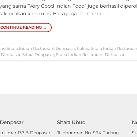
yang sama “Very Good Indian Food” juga berhasil dipero
li ini akan kami ulas. Baca juga : Pertama […]
CONTINUE READING
→
nu Sitara Indian Restaurant Denpasar
,
Lokasi Sitara Indian Restauran
t Denpasar
,
Sitara Denpasar
,
Sitara Indian Restaurant Denpasar
a Denpasar
Sitara Ubud
N
uku Umar 137 B Denpasar
Jl. Hanoman No. 99X Padang
Su